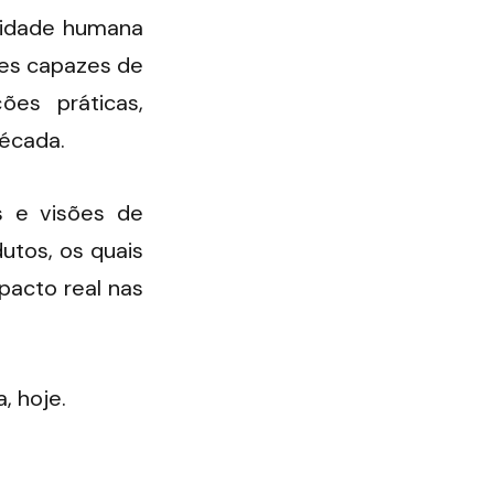
vidade humana 
es capazes de 
es práticas, 
década.
 e visões de 
tos, os quais 
acto real nas 
, hoje.