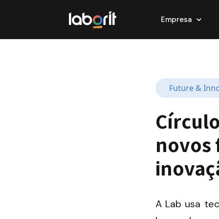
Empresa
Future & Inn
Círcul
novos f
inovaç
A Lab usa tec