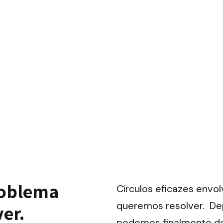
oblema 
Círculos eficazes envo
queremos resolver.  De
ver.
podemos finalmente defi