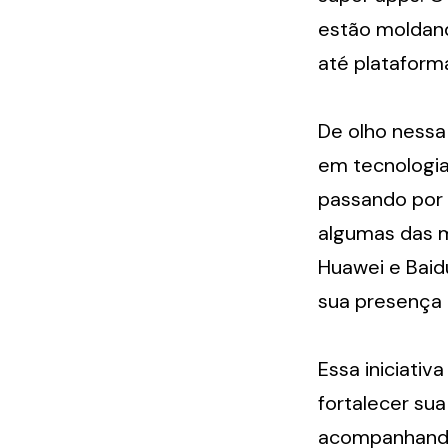
estão moldando
até plataform
De olho nessa 
em tecnologia
passando por 
algumas das m
Huawei e Baid
sua presença 
Essa iniciativ
fortalecer su
acompanhando 