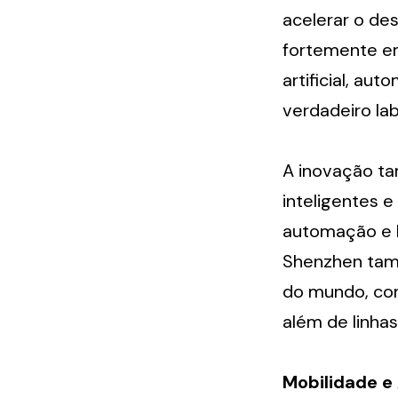
acelerar o de
fortemente em
artificial, a
verdadeiro lab
A inovação tam
inteligentes e
automação e I
Shenzhen tam
do mundo, com
além de linhas
Mobilidade 