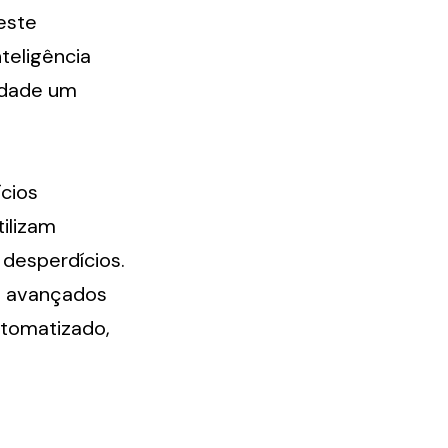
ste 
eligência 
idade um 
cios 
ilizam 
desperdícios. 
 avançados 
tomatizado, 