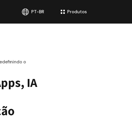
PT-BR
Produtos
edefinindo o
ps, IA 
ão 