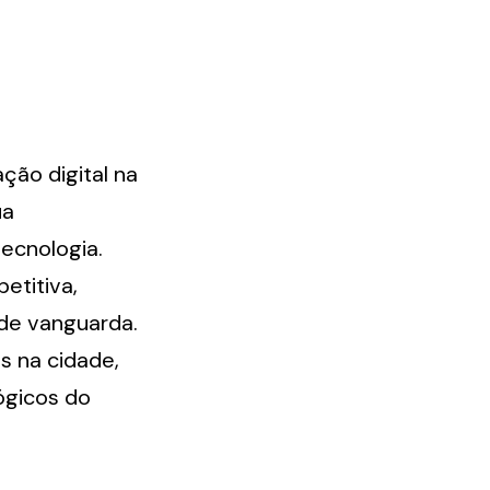
ão digital na 
a 
ecnologia. 
titiva, 
e vanguarda. 
 na cidade, 
gicos do 