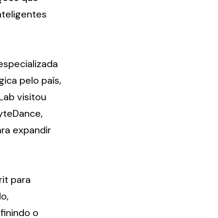
teligentes 
especializada 
ca pelo país, 
ab visitou 
yteDance, 
ra expandir 
t para 
, 
inindo o 