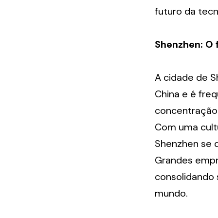
futuro da tecn
Shenzhen: O 
A cidade de S
China e é fre
concentração 
Com uma cultu
Shenzhen se d
Grandes empre
consolidando 
mundo.