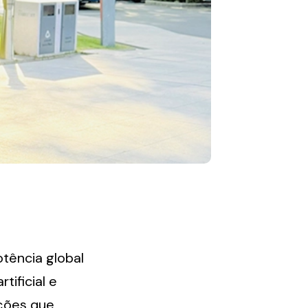
ência global 
ificial e 
ções que 